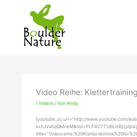
Zum
Inhalt
springen
Video Reihe: Klettertrainin
/
Videos
/ Von
Andy
[youtube_sc url=”http://www.youtube.com/wat
v=hJvxKqQMneM&list=PLF4C7TU6LmBjzjdp4
title=”Videoreihe:%20Klettertechnik%20für%