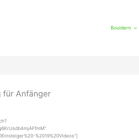
Bouldern
g für Anfänger
ch?
g6KrUsdb4mjAFfmM”
20Einsteiger%20-%2019%20Videos”]