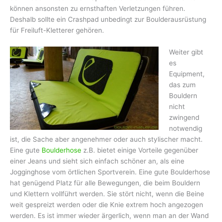
können ansonsten zu ernsthaften Verletzungen führen.
Deshalb sollte ein Crashpad unbedingt zur Boulderausrüstung
für Freiluft-Kletterer gehören.
Weiter gibt
es
Equipment,
das zum
Bouldern
nicht
zwingend
notwendig
ist, die Sache aber angenehmer oder auch stylischer macht.
Eine gute
Boulderhose
z.B. bietet einige Vorteile gegenüber
einer Jeans und sieht sich einfach schöner an, als eine
Jogginghose vom örtlichen Sportverein. Eine gute Boulderhose
hat genügend Platz für alle Bewegungen, die beim Bouldern
und Klettern vollführt werden. Sie stört nicht, wenn die Beine
weit gespreizt werden oder die Knie extrem hoch angezogen
werden. Es ist immer wieder ärgerlich, wenn man an der Wand